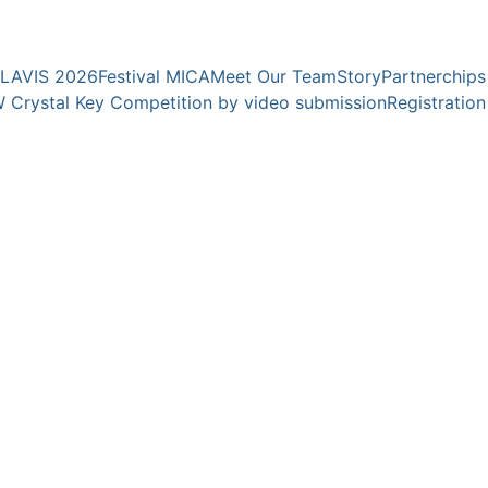
YOUNG EXPERTS FOR YOUNG TALENTS
CLAVIS 2026
Festival MICA
Meet Our Team
Story
Partnerchips
 Crystal Key Competition by video submission
Registration
 absolvierte die Gnessin 
 von Zoia Viazovskaya 
chschule für Musik und Tanz 
 ist sie Soloflötistin des Kölner 