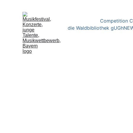
Competition 
die Waldbibliothek gUGh
NEW
Aleksandra Esakova wurde 2003 in Dzerzhinsky geboren und
Specialized Music School in Moskau, wo sie in der Klasse
unterrichtet wurde. Derzeit setzt sie ihr Studium an der Ho
Köln in der Klasse von Professor Robert Winn fort 
Seit 2024